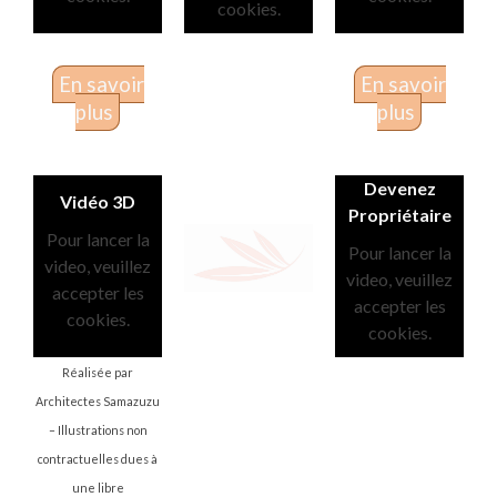
cookies.
En savoir
En savoir
plus
plus
Devenez
Vidéo 3D
Propriétaire
Pour lancer la
Pour lancer la
video, veuillez
video, veuillez
accepter les
accepter les
cookies.
cookies.
Réalisée par
Architectes Samazuzu
– Illustrations non
contractuelles dues à
une libre