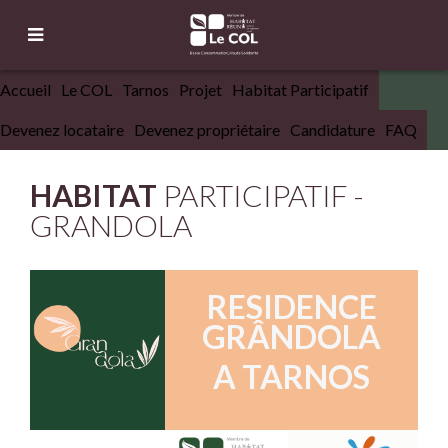
Accueil
Le COL
Tarnos
Projet
Habitat Participatif
Devenez locataire
Devenez propriétaire
Candidature
FAQ
HABITAT
PARTICIPATIF -
GRANDOLA
RESIDENCE
GRÂNDOLA
A TARNOS